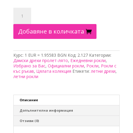
количество
за
Рокля
с
Добавяне в количката
якичка
и
закопчаващо
се
деколте,
Курс: 1 EUR = 1.95583 BGN
Код:
2.127
Категории:
двуцветна
Дамски дрехи пролет-лято
,
Ежедневни рокли
,
и
Избрано за Вас
,
Официални рокли
,
Рокли
,
Рокли с
с
къс ръкав
,
Цялата колекция
Етикети:
летни дрехи
,
къс
летни рокли
ръкав
Описание
Допълнителна информация
Отзиви (0)