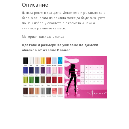
Описание
Дамска рокля в два цвята. Деколтето и ръкавите са в
бяло, а основата на роклята може да бъде в 28 цвята
по Ваш избор. Деколтето е с копчета и нежна
якичка, а ръкавите са къси.
Материал: вискоза с ликра
Цветове и размери за ушиване на дамски
облекла от ателие Иванел
: