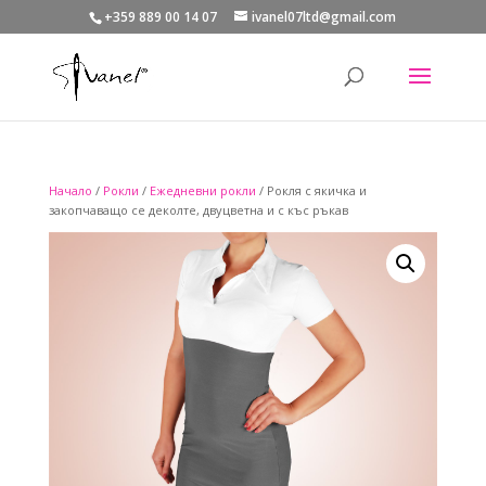
+359 889 00 14 07
ivanel07ltd@gmail.com
Начало
/
Рокли
/
Ежедневни рокли
/ Рокля с якичка и
закопчаващо се деколте, двуцветна и с къс ръкав