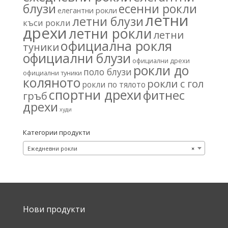
блузи
есенни рокли
елегантни рокли
летни
летни блузи
къси рокли
дрехи
летни рокли
летни
официална рокля
туники
официални блузи
официални дрехи
рокли до
поло блузи
официални туники
коляното
рокли с гол
рокли по тялото
спортни дрехи
фитнес
гръб
дрехи
худи
Категории продукти
Ежедневни рокли
×
Нови продукти