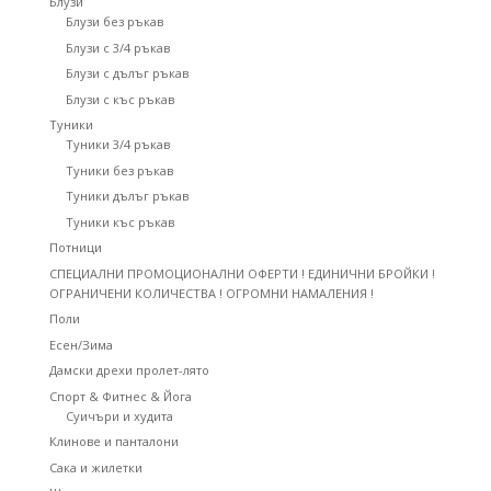
Блузи
Блузи без ръкав
Блузи с 3/4 ръкав
Блузи с дълъг ръкав
Блузи с къс ръкав
Туники
Туники 3/4 ръкав
Туники без ръкав
Туники дълъг ръкав
Туники къс ръкав
Потници
СПЕЦИАЛНИ ПРОМОЦИОНАЛНИ ОФЕРТИ ! ЕДИНИЧНИ БРОЙКИ !
ОГРАНИЧЕНИ КОЛИЧЕСТВА ! ОГРОМНИ НАМАЛЕНИЯ !
Поли
Есен/Зима
Дамски дрехи пролет-лято
Спорт & Фитнес & Йога
Суичъри и худита
Клинове и панталони
Сака и жилетки