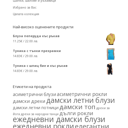
Шапки, шалове и ръкавици
Избрано за Вас
Цялата колекция
Най-високо оценените продукти
Блуза пеперуда къс ръкав
11.25
€
/ 22.00 лв.
Туника с тънки презрамки
14.83
€
/ 29.00 лв.
Туника с шпиц бие и къс ръкав
14.83
€
/ 29.00 лв.
Етикети на продукта
асиметрични рокли
асиметрични блузи
дамски летни блузи
дамски дрехи
дамски топ
дамски летни потници
дрехи за
дълги рокли
йога
дрехи за народни танци
ежедневни дамски блузи
ежедневни рокли
елегантни