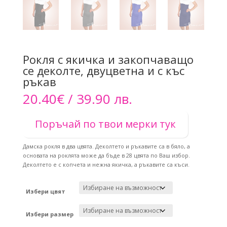
Рокля с якичка и закопчаващо
се деколте, двуцветна и с къс
ръкав
20.40
€
/ 39.90 лв.
Поръчай по твои мерки тук
Дамска рокля в два цвята. Деколтето и ръкавите са в бяло, а
основата на роклята може да бъде в 28 цвята по Ваш избор.
Деколтето е с копчета и нежна якичка, а ръкавите са къси.
Избери цвят
Избери размер