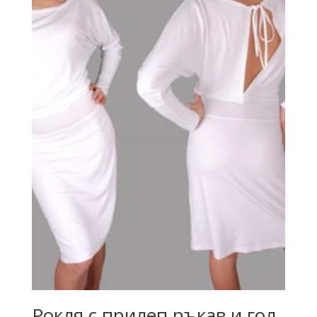
Рокля с прилеп ръкав и гол