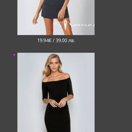
19.94
€
/ 39.00 лв.