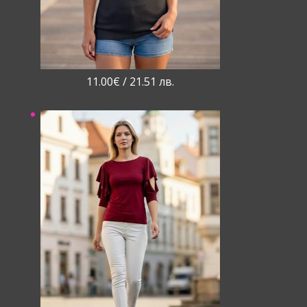
11.00
€
/ 21.51 лв.