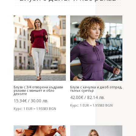
Блуза с 3/4 отворени къдрави
Блуза с качулка и джоб отпред,
ръкави с маншет и обло
тънък суичър
деколте
42.00
€
/ 82.14 лв.
15.34
€
/ 30.00 лв.
Курс: 1 EUR = 1.95583 BGN
Курс: 1 EUR = 1.95583 BGN