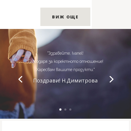
ВИЖ ОЩЕ
"Здравейте!
Получих панталоните и много ги
харесах. Благодаря ви! Може ли да
поръчам още 2 в същите размери,
модели и плат?"
Р. Христова