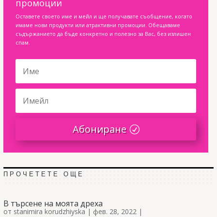
промоции
Оставете своето име и мейл и ще получавате съобщение, когато
имаме нови продукти или атрактивни промоции. Обещаваме
съдържанието да бъде конкретно и полезно за Вас, без излишен
спам.
Абониране
ПРОЧЕТЕТЕ ОЩЕ
В търсене на моята дреха
от
stanimira korudzhiyska
|
фев. 28, 2022
|