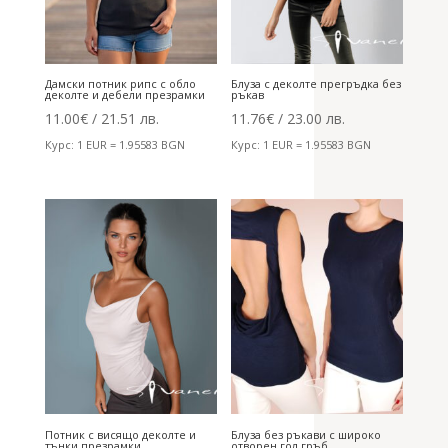
Дамски потник рипс с обло
Блуза с деколте прегръдка без
деколте и дебели презрамки
ръкав
11.00
€
/ 21.51 лв.
11.76
€
/ 23.00 лв.
Курс: 1 EUR = 1.95583 BGN
Курс: 1 EUR = 1.95583 BGN
Потник с висящо деколте и
Блуза без ръкави с широко
тънки презрамки
отворен гол гръб