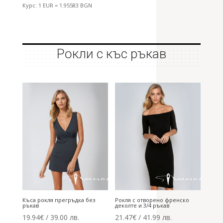
Курс: 1 EUR = 1.95583 BGN
Рокли с къс ръкав
Къса рокля прегръдка без
Рокля с отворено френско
ръкав
деколте и 3/4 ръкав
19.94
€
/ 39.00 лв.
21.47
€
/ 41.99 лв.