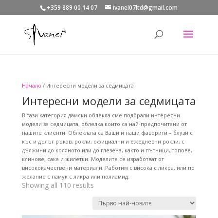
+359 889 00 14 07
ivanel07ltd@gmail.com
Начало
/ Интересни модели за седмицата
Интересни модели за седмицата
В тази категория дамски облекла сме подбрали интересни
модели за седмицата, облелка които са най-предпочитани от
нашите клиенти. Облеклата са Ваши и наши фаворити – блузи с
къс и дълъг ръкав, рокли, официални и ежедневни рокли, с
дължини до коляното или до глезена, както и пътници, топове,
клинове, сака и жилетки. Моделите се изработват от
висококачествени материали. Работим с висока с ликра, или по
желание с памук с ликра или полиамид.
Sorted
Showing all 110 results
by
latest