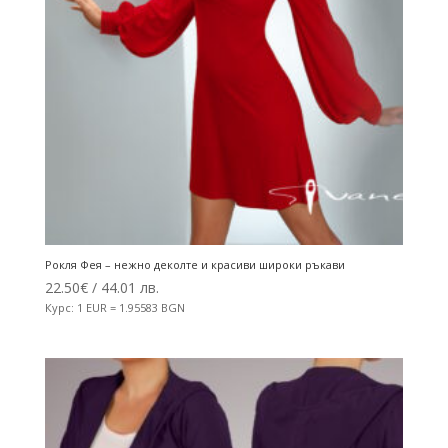
Рокля Фея – нежно деколте и красиви широки ръкави
22.50
€
/ 44.01 лв.
Курс: 1 EUR = 1.95583 BGN