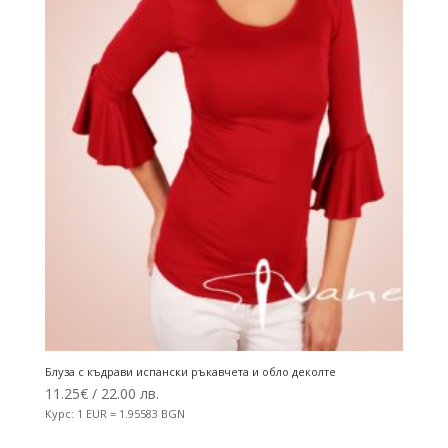
Блуза с къдрави испански ръкавчета и обло деколте
11.25
€
/ 22.00 лв.
Курс: 1 EUR = 1.95583 BGN