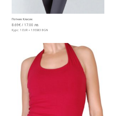
Потник Класик
8.69
€
/ 17.00 лв.
Курс: 1 EUR = 1.95583 BGN