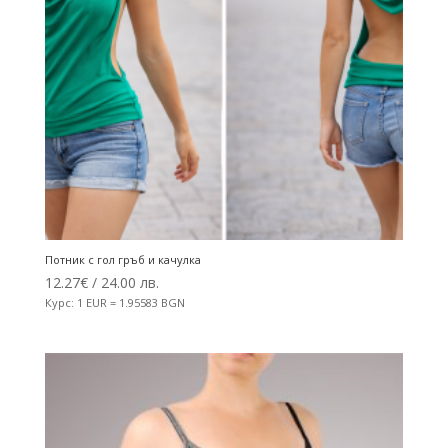
Потник с гол гръб и качулка
12.27
€
/ 24.00 лв.
Курс: 1 EUR = 1.95583 BGN