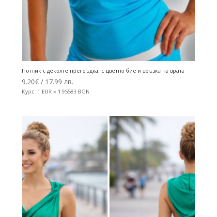
Потник с деколте прегръдка, с цветно бие и връзка на врата
9.20
€
/ 17.99 лв.
Курс: 1 EUR = 1.95583 BGN