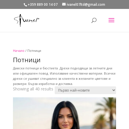
+359 889 00 14 07
ivanel07ltd@gmail.com
Начало
/ Потници
Потници
Дамски потници и бюстиета. Дрехи подходящи за летните дни
или официален повод. Използваме качествени материи. Всички
дрехи се ушиват специално за клиента в желаните цветове и
размери. Бърза изработка и доставка.
Sorted
Showing all 40 results
by
latest