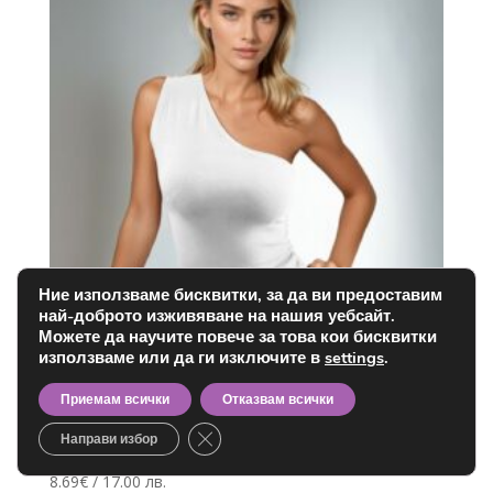
Ние използваме бисквитки, за да ви предоставим
най-доброто изживяване на нашия уебсайт.
Можете да научите повече за това кои бисквитки
използваме или да ги изключите в
settings
.
Приемам всички
Отказвам всички
Close GDPR Cookie Banner
Направи избор
Потник Уилма – с една презрамка и голо рамо
8.69
€
/ 17.00 лв.