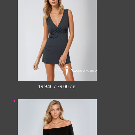
19.94
€
/ 39.00 лв.