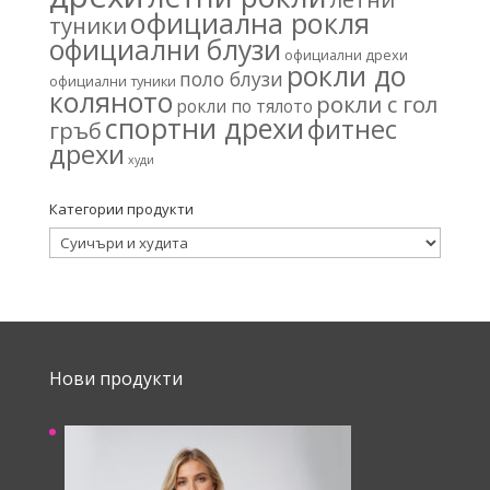
официална рокля
туники
официални блузи
официални дрехи
рокли до
поло блузи
официални туники
коляното
рокли с гол
рокли по тялото
спортни дрехи
фитнес
гръб
дрехи
худи
Категории продукти
Нови продукти