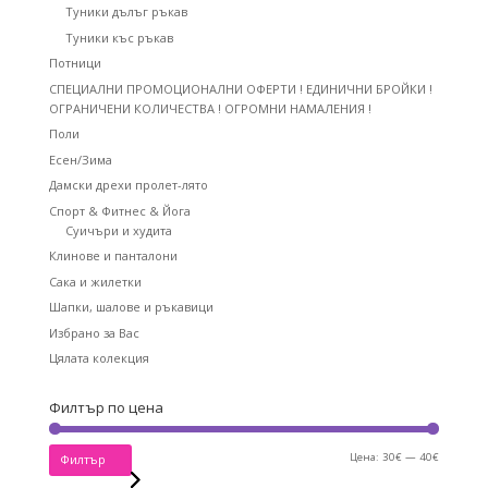
Туники дълъг ръкав
Туники къс ръкав
Потници
СПЕЦИАЛНИ ПРОМОЦИОНАЛНИ ОФЕРТИ ! ЕДИНИЧНИ БРОЙКИ !
ОГРАНИЧЕНИ КОЛИЧЕСТВА ! ОГРОМНИ НАМАЛЕНИЯ !
Поли
Есен/Зима
Дамски дрехи пролет-лято
Спорт & Фитнес & Йога
Суичъри и худита
Клинове и панталони
Сака и жилетки
Шапки, шалове и ръкавици
Избрано за Вас
Цялата колекция
Филтър по цена
Минима
Максима
Цена:
30€
—
40€
Филтър
цена
цена