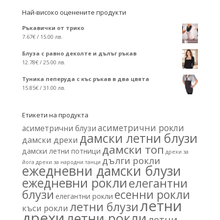
Най-високо оценените продукти
Ръкавички от трико
7.67
€
/ 15.00 лв.
Блуза с равно деколте и дълъг ръкав
12.78
€
/ 25.00 лв.
Туника пеперуда с къс ръкав в два цвята
15.85
€
/ 31.00 лв.
Етикети на продукта
асиметрични рокли
асиметрични блузи
дамски летни блузи
дамски дрехи
дамски топ
дамски летни потници
дрехи за
дълги рокли
йога
дрехи за народни танци
ежедневни дамски блузи
ежедневни рокли
елегантни
блузи
есенни рокли
елегантни рокли
летни
летни блузи
къси рокли
дрехи
летни рокли
летни