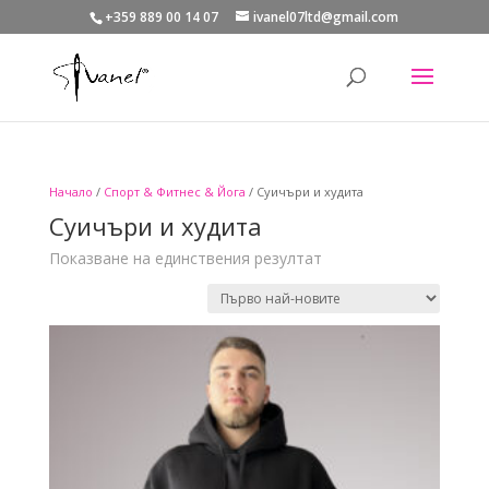
+359 889 00 14 07
ivanel07ltd@gmail.com
Начало
/
Спорт & Фитнес & Йога
/ Суичъри и худита
Суичъри и худита
Показване на единствения резултат