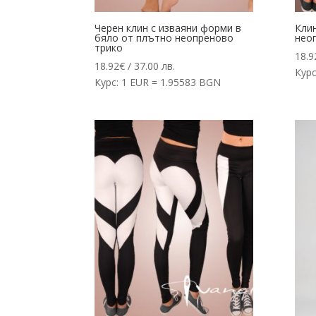
Черен клин с изваяни форми в
Кли
бяло от плътно неопреново
неоп
трико
18.9
18.92
€
/ 37.00 лв.
Курс
Курс: 1 EUR = 1.95583 BGN