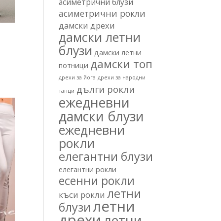
асиметрични блузи
асиметрични рокли
дамски дрехи
дамски летни
блузи
дамски летни
дамски топ
потници
дрехи за йога
дрехи за народни
дълги рокли
танци
ежедневни
дамски блузи
ежедневни
рокли
елегантни блузи
елегантни рокли
есенни рокли
летни
къси рокли
летни
блузи
дрехи
летни