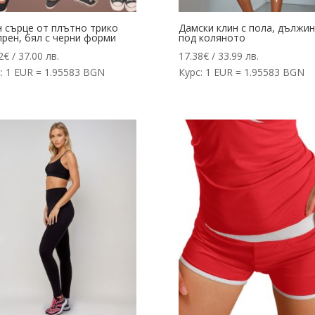
н сърце от плътно трико
Дамски клин с пола, дължи
рен, бял с черни форми
под коляното
2
€
/ 37.00 лв.
17.38
€
/ 33.99 лв.
: 1 EUR = 1.95583 BGN
Курс: 1 EUR = 1.95583 BGN