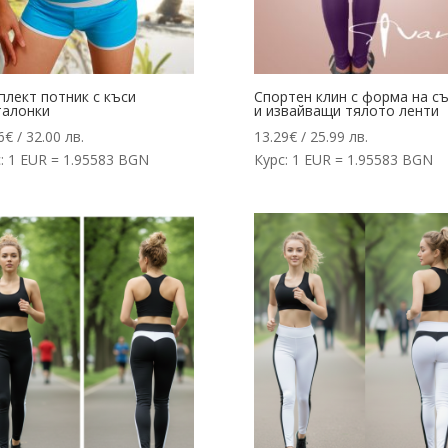
плект потник с къси
Спортен клин с форма на с
талонки
и извайващи тялото ленти
6
€
/ 32.00 лв.
13.29
€
/ 25.99 лв.
: 1 EUR = 1.95583 BGN
Курс: 1 EUR = 1.95583 BGN