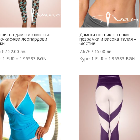
оритен дамски клин със
Дамски потник с тънки
ьо-кафяви леопардови
пезрамки и висока талия –
ки
бюстие
5
€
/ 22.00 лв.
7.67
€
/ 15.00 лв.
: 1 EUR = 1.95583 BGN
Курс: 1 EUR = 1.95583 BGN