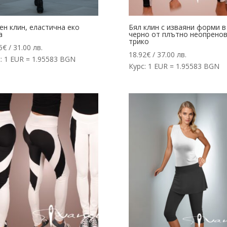
н клин, еластична еко
Бял клин с изваяни форми в
а
черно от плътно неопрено
трико
5
€
/ 31.00 лв.
18.92
€
/ 37.00 лв.
: 1 EUR = 1.95583 BGN
Курс: 1 EUR = 1.95583 BGN