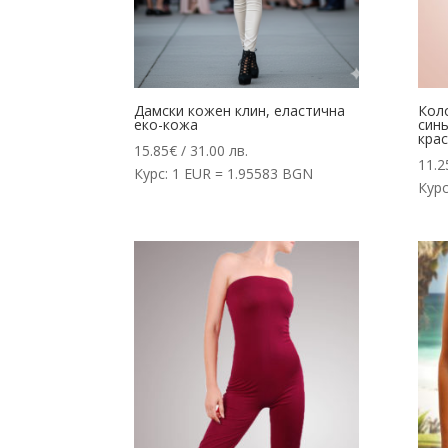
Дамски кожен клин, еластична
Кол
еко-кожа
син
крас
15.85
€
/ 31.00 лв.
11.2
Курс: 1 EUR = 1.95583 BGN
Курс