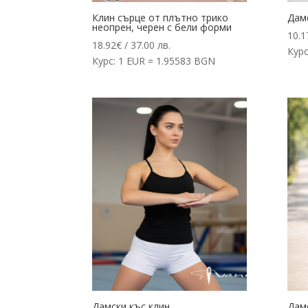
Клин сърце от плътно трико
Дамс
неопрен, черен с бели форми
10.1
18.92
€
/ 37.00 лв.
Курс
Курс: 1 EUR = 1.95583 BGN
Дамски къс клин
Дамс