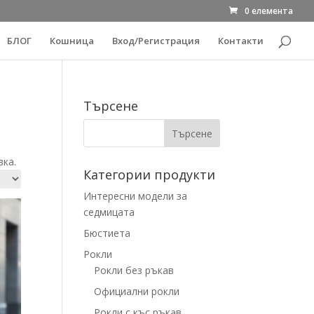
0 елемента
БЛОГ
Кошница
Вход/Регистрация
Контакти
Търсене
вка.
Категории продукти
Интересни модели за
седмицата
Бюстиета
Рокли
Рокли без ръкав
Официални рокли
Рокли с къс ръкав