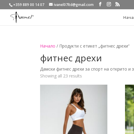
+359 889 00 14 07
ivanel07ltd@gmail.com
Нача
Начало
/ Продукти с етикет „фитнес дрехи“
фитнес дрехи
Дамски фитнес дрехи за спорт на открито и 
Sorted
Showing all 23 results
by
latest