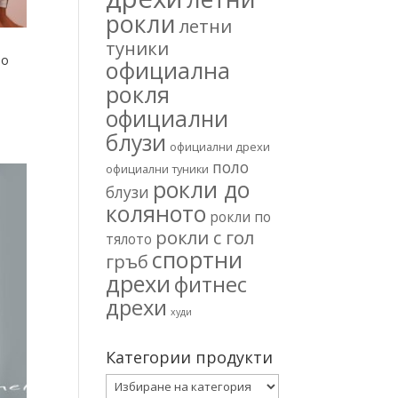
рокли
летни
туники
во
официална
рокля
официални
блузи
официални дрехи
поло
официални туники
рокли до
блузи
коляното
рокли по
рокли с гол
тялото
спортни
гръб
дрехи
фитнес
дрехи
худи
Категории продукти