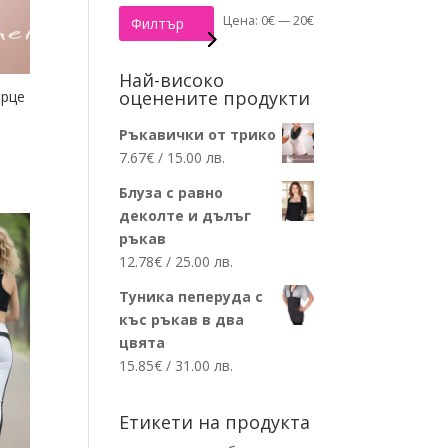
Минимална
Максимална
Цена:
0€
—
20€
Филтър
цена
цена
Най-високо
оценените продукти
ърце
Ръкавички от трико
7.67
€
/ 15.00 лв.
Блуза с равно
деколте и дълъг
ръкав
12.78
€
/ 25.00 лв.
Туника пеперуда с
къс ръкав в два
цвята
15.85
€
/ 31.00 лв.
Етикети на продукта