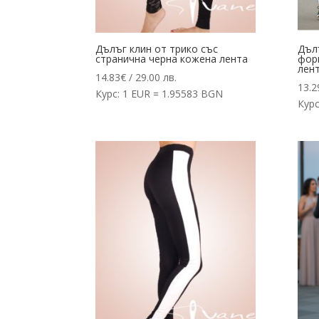
Дълъг клин от трико със
Дълъ
странична черна кожена лента
фор
лен
14.83
€
/ 29.00 лв.
13.2
Курс: 1 EUR = 1.95583 BGN
Курс