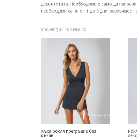
деколтетата. Необходимо е само да направи
необходими са ни от 1 до 3 дни, зависимост
Sorted
Showing all 108 results
by
latest
Къса рокля прегръдка без
Рок
ръкав
деко