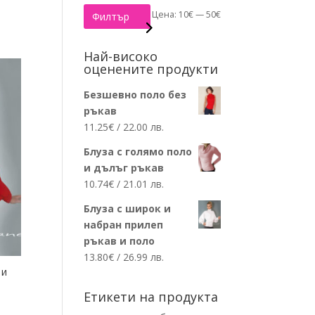
Минимална
Максимална
Цена:
10€
—
50€
Филтър
цена
цена
Най-високо
оценените продукти
Безшевно поло без
ръкав
11.25
€
/ 22.00 лв.
Блуза с голямо поло
и дълъг ръкав
10.74
€
/ 21.01 лв.
Блуза с широк и
набран прилеп
ръкав и поло
13.80
€
/ 26.99 лв.
 и
Етикети на продукта