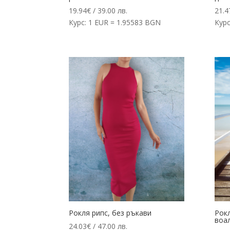
19.94
€
/ 39.00 лв.
21.4
Курс: 1 EUR = 1.95583 BGN
Курс
Рокля рипс, без ръкави
Рокл
воа
24.03
€
/ 47.00 лв.