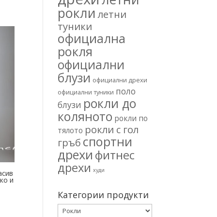
рокли
летни
туники
официална
рокля
официални
блузи
официални дрехи
поло
официални туники
рокли до
блузи
коляното
рокли по
рокли с гол
тялото
спортни
гръб
дрехи
фитнес
дрехи
худи
асив
ко и
Категории продукти