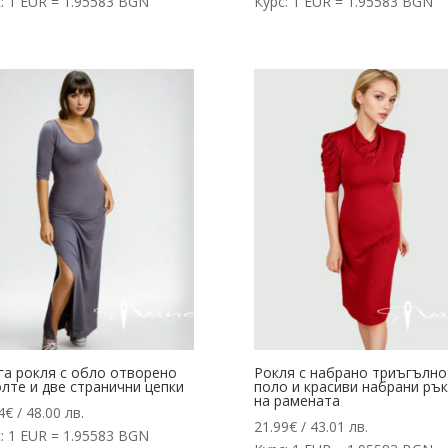
: 1 EUR = 1.95583 BGN
Курс: 1 EUR = 1.95583 BGN
га рокля с обло отворено
Рокля с набрано триъгълно
лте и две странични цепки
поло и красиви набрани ръ
на рамената
4
€
/ 48.00 лв.
21.99
€
/ 43.01 лв.
: 1 EUR = 1.95583 BGN