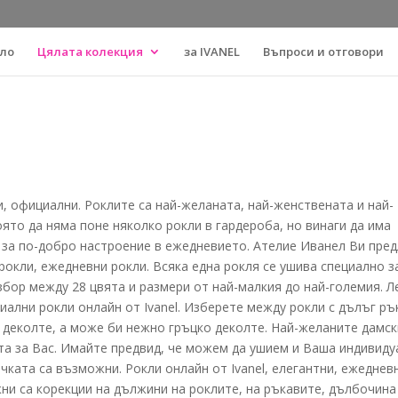
ло
Цялата колекция
за IVANEL
Въпроси и отговори
и, официални. Роклите са най-желаната, най-женствената и най-
оято да няма поне няколко рокли в гардероба, но винаги да има
 за по-добро настроение в ежедневието. Ателие Иванел Ви пред
окли, ежедневни рокли. Всяка една рокля се ушива специално з
збор между 28 цвята и размери от най-малкия до най-големия. Л
иални рокли онлайн от Ivanel. Изберете между рокли с дълъг ръ
иц деколте, а може би нежно гръцко деколте. Най-желаните дамс
та за Вас. Имайте предвид, че можем да ушием и Ваша индивиду
чката са възможни. Рокли онлайн от Ivanel, елегантни, ежеднев
ни са корекции на дължини на роклите, на ръкавите, дълбочина