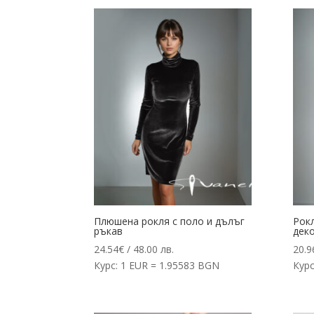
Плюшена рокля с поло и дълъг
Рок
ръкав
деко
24.54
€
/ 48.00 лв.
20.9
Курс: 1 EUR = 1.95583 BGN
Курс