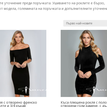
те уточнение преди поръчката. Ушиването на роклите е бързо,
 от модела, големината на поръчката и допълнителните уточнен
ля с отворено френско
Къса плюшена рокля с поло
лте и 3/4 ръкав
отворени голи рамене, с дъ