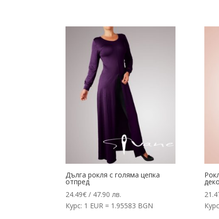
Дълга рокля с голяма цепка
Рокл
отпред
деко
24.49
€
/ 47.90 лв.
21.4
Курс: 1 EUR = 1.95583 BGN
Курс