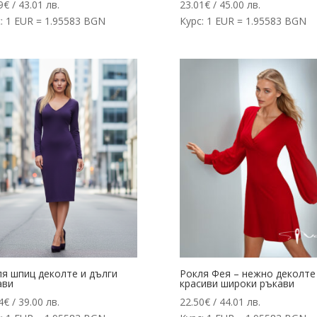
9
€
/ 43.01 лв.
23.01
€
/ 45.00 лв.
: 1 EUR = 1.95583 BGN
Курс: 1 EUR = 1.95583 BGN
ля шпиц деколте и дълги
Рокля Фея – нежно деколте
ави
красиви широки ръкави
4
€
/ 39.00 лв.
22.50
€
/ 44.01 лв.