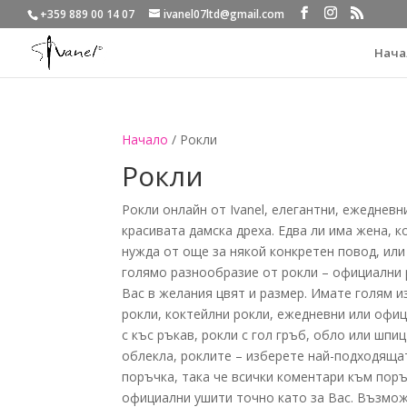
+359 889 00 14 07
ivanel07ltd@gmail.com
Нача
Начало
/ Рокли
Рокли
Рокли онлайн от Ivanel, елегантни, ежедневн
красивата дамска дреха.
Едва ли има жена, к
нужда от още за някой конкретен повод, или
голямо разнообразие от рокли – официални р
Вас в желания цвят и размер. Имате голям и
рокли, коктейлни рокли, ежедневни или офиц
с къс ръкав, рокли с гол гръб, обло или шп
облекла, роклите – изберете най-подходяща
поръчка, така че всички коментари към поръ
официални ушити точно като за Вас. Възмож