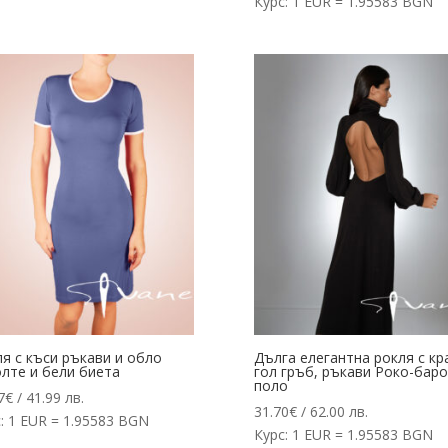
Курс: 1 EUR = 1.95583 BGN
я с къси ръкави и обло
Дълга елегантна рокля с кр
лте и бели биета
гол гръб, ръкави Роко-баро
поло
7
€
/ 41.99 лв.
31.70
€
/ 62.00 лв.
: 1 EUR = 1.95583 BGN
Курс: 1 EUR = 1.95583 BGN