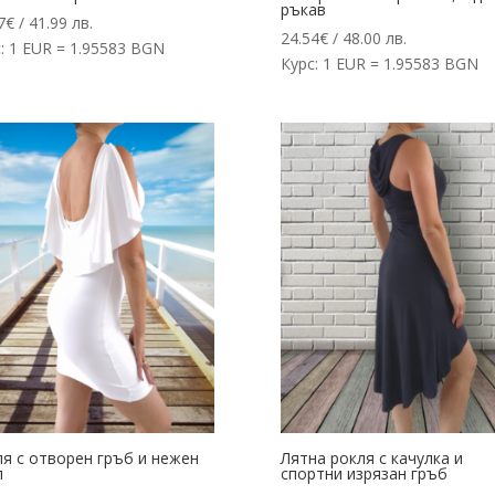
ръкав
7
€
/ 41.99 лв.
24.54
€
/ 48.00 лв.
: 1 EUR = 1.95583 BGN
Курс: 1 EUR = 1.95583 BGN
я с отворен гръб и нежен
Лятна рокля с качулка и
л
спортни изрязан гръб