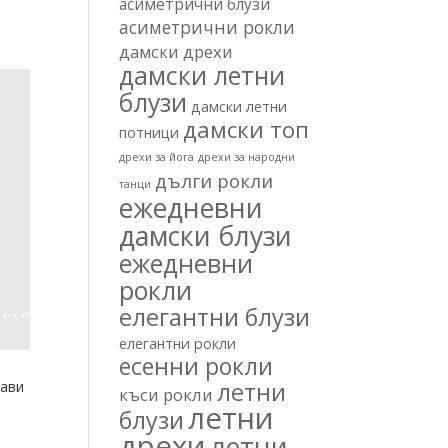
асиметрични блузи
асиметрични рокли
дамски дрехи
дамски летни
блузи
дамски летни
дамски топ
потници
дрехи за йога
дрехи за народни
дълги рокли
танци
ежедневни
дамски блузи
ежедневни
рокли
елегантни блузи
елегантни рокли
есенни рокли
летни
кави
къси рокли
летни
блузи
дрехи
летни