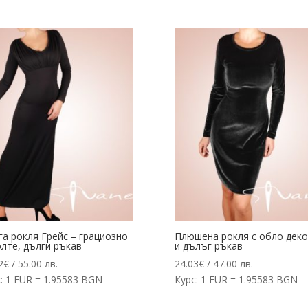
а рокля Грейс – грациозно
Плюшена рокля с обло дек
лте, дълги ръкав
и дълъг ръкав
2
€
/ 55.00 лв.
24.03
€
/ 47.00 лв.
: 1 EUR = 1.95583 BGN
Курс: 1 EUR = 1.95583 BGN