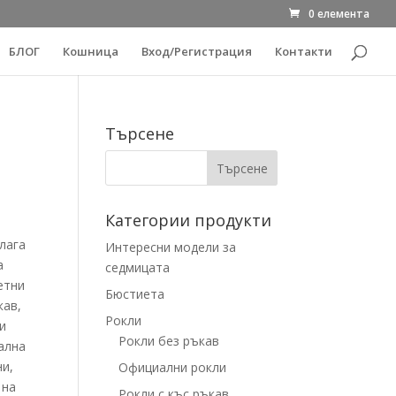
0 елемента
БЛОГ
Кошница
Вход/Регистрация
Контакти
Търсене
Категории продукти
лага
Интересни модели за
а
седмицата
етни
Бюстиета
кав,
Рокли
ки
Рокли без ръкав
ална
ни,
Официални рокли
 на
Рокли с къс ръкав