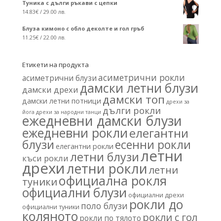
Туника с дълги ръкави с цепки
14.83
€
/ 29.00 лв.
Блуза кимоно с обло деколте и гол гръб
11.25
€
/ 22.00 лв.
Етикети на продукта
асиметрични рокли
асиметрични блузи
дамски летни блузи
дамски дрехи
дамски топ
дамски летни потници
дрехи за
дълги рокли
йога
дрехи за народни танци
ежедневни дамски блузи
ежедневни рокли
елегантни
блузи
есенни рокли
елегантни рокли
летни
летни блузи
къси рокли
дрехи
летни рокли
летни
официална рокля
туники
официални блузи
официални дрехи
рокли до
поло блузи
официални туники
коляното
рокли с гол
рокли по тялото