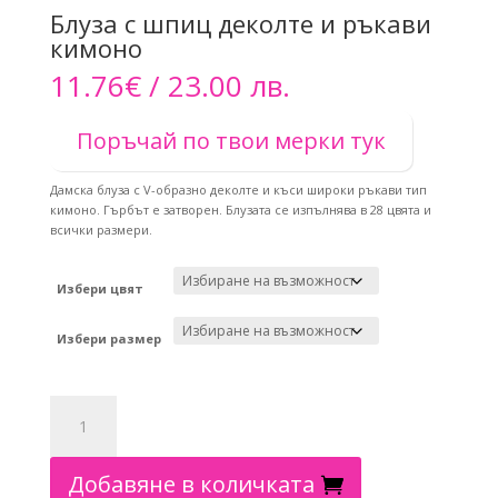
Блуза с шпиц деколте и ръкави
кимоно
11.76
€
/ 23.00 лв.
Поръчай по твои мерки тук
Дамска блуза с V-образно деколте и къси широки ръкави тип
кимоно. Гърбът е затворен. Блузата се изпълнява в 28 цвята и
всички размери.
Избери цвят
Избери размер
количество
за
Блуза
с
Добавяне в количката
шпиц