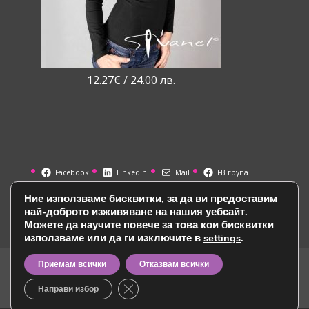
12.27
€
/ 24.00 лв.
Facebook
LinkedIn
Mail
FB група
Ние използваме бисквитки, за да ви предоставим
най-доброто изживяване на нашия уебсайт.
Можете да научите повече за това кои бисквитки
използваме или да ги изключите в
settings
.
Политика за лични данни и бисквитки
Приемам всички
Отказвам всички
Общи условия и политика на сайта
Close GDPR Cookie Banner
Направи избор
Въпроси и отговори