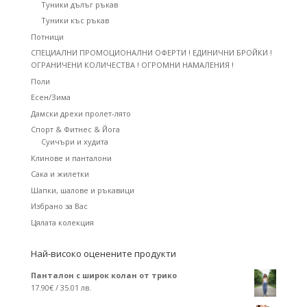
Туники дълъг ръкав
Туники къс ръкав
Потници
СПЕЦИАЛНИ ПРОМОЦИОНАЛНИ ОФЕРТИ ! ЕДИНИЧНИ БРОЙКИ !
ОГРАНИЧЕНИ КОЛИЧЕСТВА ! ОГРОМНИ НАМАЛЕНИЯ !
Поли
Есен/Зима
Дамски дрехи пролет-лято
Спорт & Фитнес & Йога
Суичъри и худита
Клинове и панталони
Сака и жилетки
Шапки, шалове и ръкавици
Избрано за Вас
Цялата колекция
Най-високо оценените продукти
Панталон с широк колан от трико
17.90
€
/ 35.01 лв.