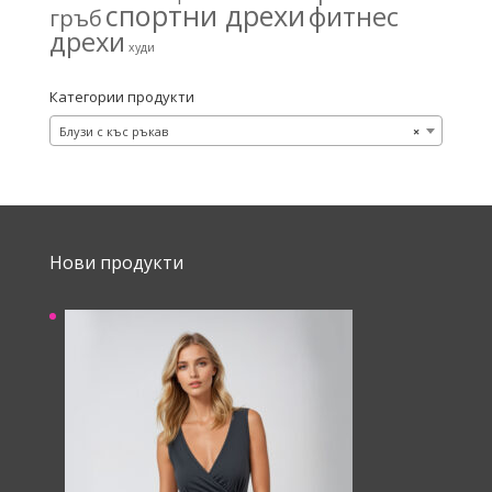
спортни дрехи
фитнес
гръб
дрехи
худи
Категории продукти
Блузи с къс ръкав
×
Нови продукти