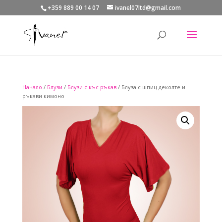
+359 889 00 14 07
ivanel07ltd@gmail.com
Начало
/
Блузи
/
Блузи с къс ръкав
/ Блуза с шпиц деколте и
ръкави кимоно