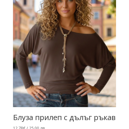
Блуза прилеп с дълъг ръкав
12.78
€
/ 25.00 лв.