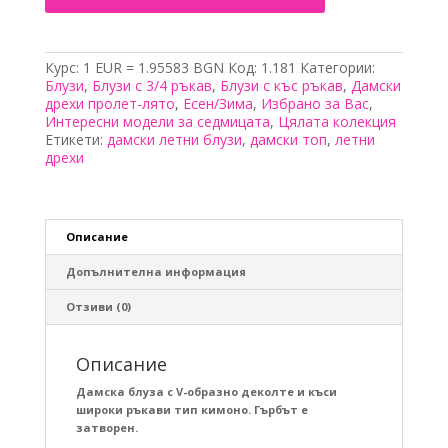
деколте
и
ръкави
кимоно
Курс: 1 EUR = 1.95583 BGN
Код:
1.181
Категории:
Блузи
,
Блузи с 3/4 ръкав
,
Блузи с къс ръкав
,
Дамски
дрехи пролет-лято
,
Есен/Зима
,
Избрано за Вас
,
Интересни модели за седмицата
,
Цялата колекция
Етикети:
дамски летни блузи
,
дамски топ
,
летни
дрехи
Описание
Допълнителна информация
Отзиви (0)
Описание
Дамска блуза с V-образно деколте и къси
широки ръкави тип кимоно. Гърбът е
затворен.