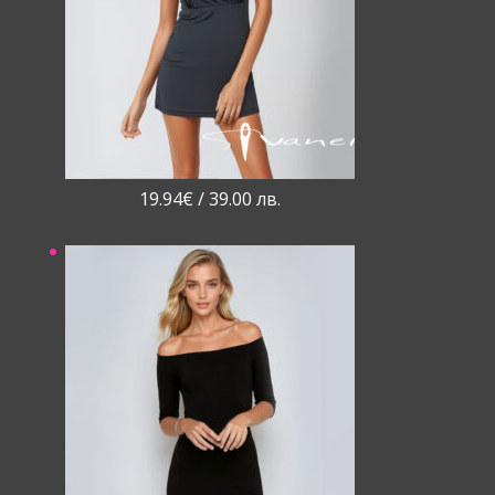
19.94
€
/ 39.00 лв.