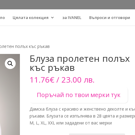
ло
Цялата колекция
за IVANEL
Въпроси и отговори
ролетен полъх къс ръкав
Блуза пролетен полъх
къс ръкав
11.76
€
/ 23.00 лв.
Поръчай по твои мерки тук
Дамска блуза с красиво и женствено деколте и къ
ръкави. Блузата се изпълнява в 28 цвята и размер
M, L, XL, XXL или зададени от вас мерки