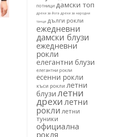
дамски топ
потници
дрехи за йога
дрехи за народни
дълги рокли
танци
ежедневни
дамски блузи
ежедневни
рокли
елегантни блузи
елегантни рокли
есенни рокли
летни
къси рокли
летни
блузи
дрехи
летни
рокли
летни
туники
официална
рокля