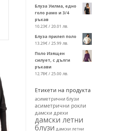
Блуза Уилма, едно
голо рамо и 3/4
ръкав
10.23
€
/ 20.01 лв.
Блуза прилеп поло
13.29
€
/ 25.99 лв.
Поло Изящен
силует, с дълги
ръкави
12.78
€
/ 25.00 лв.
Етикети на продукта
асиметрични блузи
асиметрични рокли
дамски дрехи
дамски летни
блузи
дамски летни