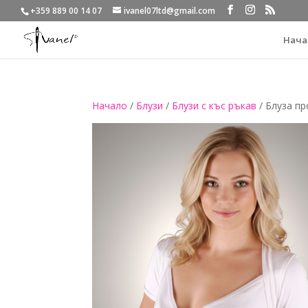
+359 889 00 14 07
ivanel07ltd@gmail.com
Нача
Начало
/
Блузи
/
Блузи с къс ръкав
/ Блуза п