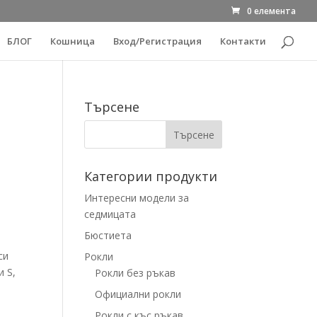
0 елемента
БЛОГ
Кошница
Вход/Регистрация
Контакти
Търсене
Категории продукти
Интересни модели за
седмицата
Бюстиета
си
Рокли
и S,
Рокли без ръкав
Официални рокли
Рокли с къс ръкав