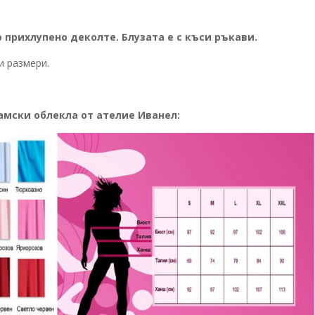
 прихлупено деколте. Блузата е с къси ръкави.
и размери.
амски облекла от ателие Иванел
: