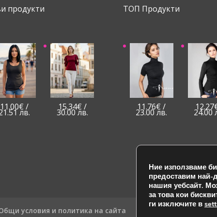
и продукти
ТОП Продукти
11.00
€
/
15.34
€
/
11.76
€
/
12.27
21.51 лв.
30.00 лв.
23.00 лв.
24.00 
Ние използваме бис
предоставим най-
нашия уебсайт.
Мо
за това кои бискв
ги изключите в
set
Общи условия и политика на сайта
Въпроси и отговори