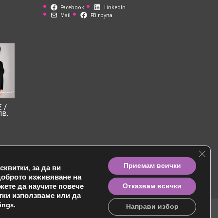
Facebook
LinkedIn
Mail
FB група
€
/
лв.
Clos
Приемам всички
квитки, за да ви
доброто изживяване на
жете да научите повече
Отказвам всички
итки използваме или да
tings
.
Направи избор