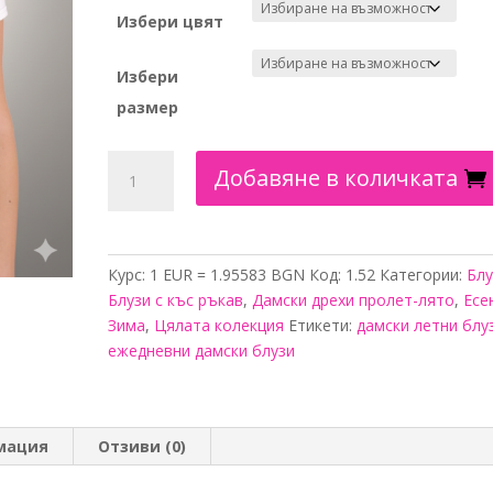
Избери цвят
Избери
размер
количество
Добавяне в количката
за
Блуза
пролетен
полъх
Курс: 1 EUR = 1.95583 BGN
Код:
1.52
Категории:
Блу
къс
Блузи с къс ръкав
,
Дамски дрехи пролет-лято
,
Есе
ръкав
Зима
,
Цялата колекция
Етикети:
дамски летни блу
ежедневни дамски блузи
мация
Отзиви (0)