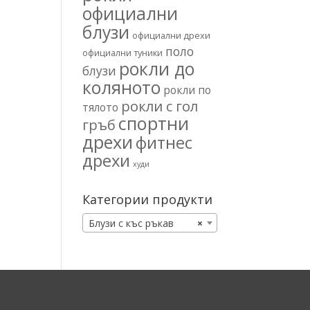
официални
блузи
официални дрехи
поло
официални туники
рокли до
блузи
коляното
рокли по
рокли с гол
тялото
спортни
гръб
дрехи
фитнес
дрехи
худи
Категории продукти
Блузи с къс ръкав
×